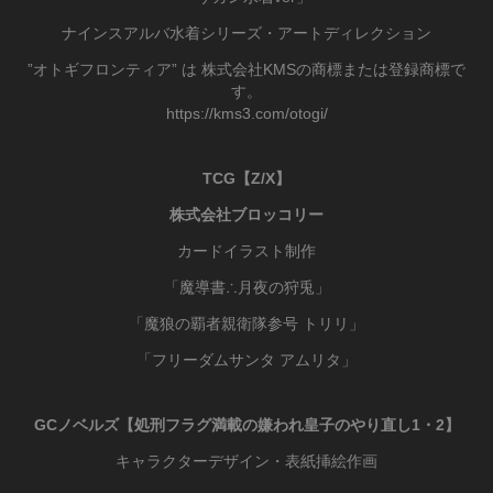
ナインスアルバ水着シリーズ・アートディレクション
”オトギフロンティア” は 株式会社KMSの商標または登録商標で
す。
https://kms3.com/otogi/
TCG
【
Z/X】
株式会社ブロッコリー
カードイラスト制作
「魔導書∴月夜の狩兎」
「魔狼の覇者親衛隊参号 トリリ」
「フリーダムサンタ アムリタ」
GCノベルズ
【
処刑フラグ満載の嫌われ皇子のやり直し1・2】
キャラクターデザイン・表紙挿絵作画