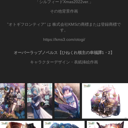
「シルフィードXmas2022ver.」
その他背景作画
”オトギフロンティア” は 株式会社KMSの商標または登録商標で
す。
https://kms3.com/otogi/
オーバーラップノベルス
【
ひねくれ領主の幸福譚1・2】
キャラクターデザイン・表紙挿絵作画