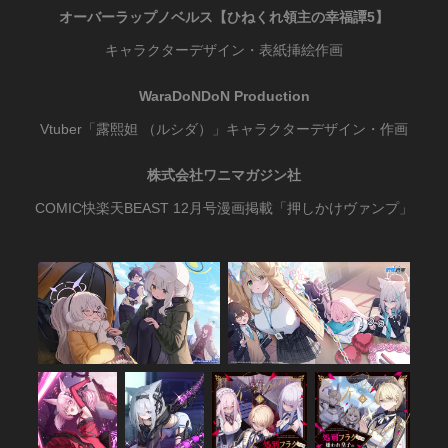
オーバーラップノベルス
【
ひねくれ領主の幸福譚5】
キャラクターデザイン・表紙挿絵作画
WaraDoNDoN Production
Vtuber「露熙妲 （ルシダ）」キャラクターデザイン・作画
株式会社ワニマガジン社
COMIC快楽天BEAST 12月号漫画掲載「押しかけヴァンプ」